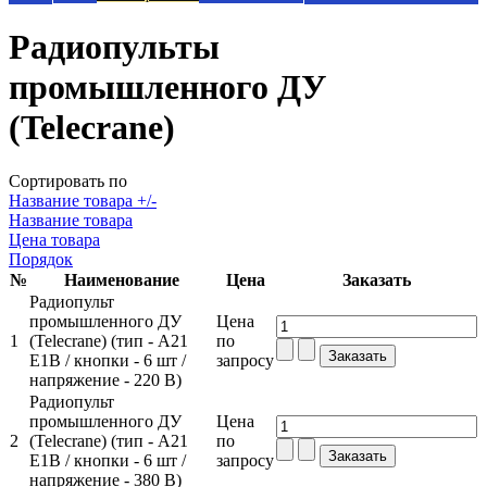
Радиопульты
промышленного ДУ
(Telecrane)
Сортировать по
Название товара +/-
Название товара
Цена товара
Порядок
№
Наименование
Цена
Заказать
Радиопульт
промышленного ДУ
Цена
1
(Telecrane) (тип - A21
по
E1B / кнопки - 6 шт /
запросу
напряжение - 220 В)
Радиопульт
промышленного ДУ
Цена
2
(Telecrane) (тип - A21
по
E1B / кнопки - 6 шт /
запросу
напряжение - 380 В)