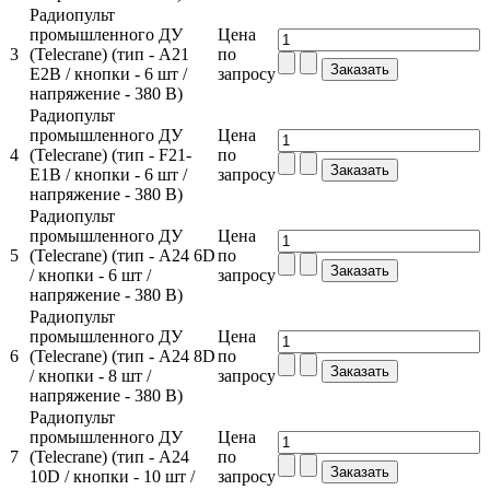
Радиопульт
промышленного ДУ
Цена
3
(Telecrane) (тип - A21
по
E2B / кнопки - 6 шт /
запросу
напряжение - 380 В)
Радиопульт
промышленного ДУ
Цена
4
(Telecrane) (тип - F21-
по
E1B / кнопки - 6 шт /
запросу
напряжение - 380 В)
Радиопульт
промышленного ДУ
Цена
5
(Telecrane) (тип - A24 6D
по
/ кнопки - 6 шт /
запросу
напряжение - 380 В)
Радиопульт
промышленного ДУ
Цена
6
(Telecrane) (тип - A24 8D
по
/ кнопки - 8 шт /
запросу
напряжение - 380 В)
Радиопульт
промышленного ДУ
Цена
7
(Telecrane) (тип - A24
по
10D / кнопки - 10 шт /
запросу