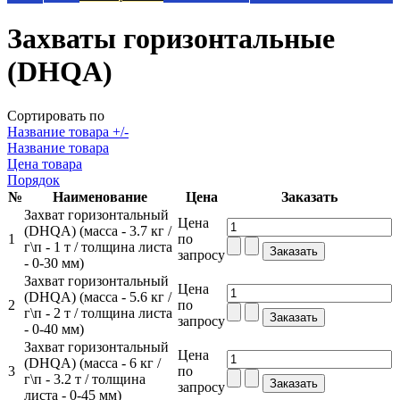
Захваты горизонтальные
(DHQA)
Сортировать по
Название товара +/-
Название товара
Цена товара
Порядок
№
Наименование
Цена
Заказать
Захват горизонтальный
Цена
(DHQA) (масса - 3.7 кг /
1
по
г\п - 1 т / толщина листа
запросу
- 0-30 мм)
Захват горизонтальный
Цена
(DHQA) (масса - 5.6 кг /
2
по
г\п - 2 т / толщина листа
запросу
- 0-40 мм)
Захват горизонтальный
Цена
(DHQA) (масса - 6 кг /
3
по
г\п - 3.2 т / толщина
запросу
листа - 0-45 мм)