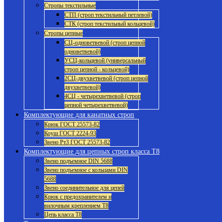
Стропы текстильные
СТП (строп текстильный петлевой)
СТК (строп текстильный кольцевой)
Стропы цепные
СЦ-одноветвевой (строп цепной
одноветвевой)
УСЦ-кольцевой (универсальный
строп цепной - кольцевой)
2СЦ-двухветвевой (строп цепной
двухветвевой)
4СЦ - четырехветвевой (строп
цепной четырехветвевой)
Комплектующие для канатных строп
Крюк ГОСТ 25573-82
Коуш ГОСТ 2224-93
Звено Рт3 ГОСТ 25573-82
Комплектующие для цепных строп класса Т8
Звено подъемное DIN 5688
Звено подъемное с кольцами DIN
5688
Звено соединительное для цепей
Крюк с предохранителем и
вилочным креплением Т8
Цепь класса Т8