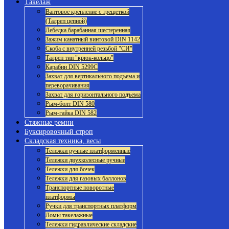
Такелаж
Вантовое крепление с трещеткой
(Талреп цепной)
Лебедка барабанная шестеренная
Зажим канатный винтовой DIN 1142
Скоба с внутренней резьбой "СИ"
Талреп тип "крюк-кольцо"
Карабин DIN 5299C
Захват для вертикального подъема и
переворачивания
Захват для горизонтального подъема
Рым-болт DIN 580
Рым-гайка DIN 582
Стяжные ремни
Буксировочный строп
Складская техника, весы
Тележки ручные платформенные
Тележки двухколесные ручные
Тележки для бочек
Тележки для газовых баллонов
Транспортные поворотные
платформы
Ручки для транспортных платформ
Ломы такелажные
Тележки гидравлические складские