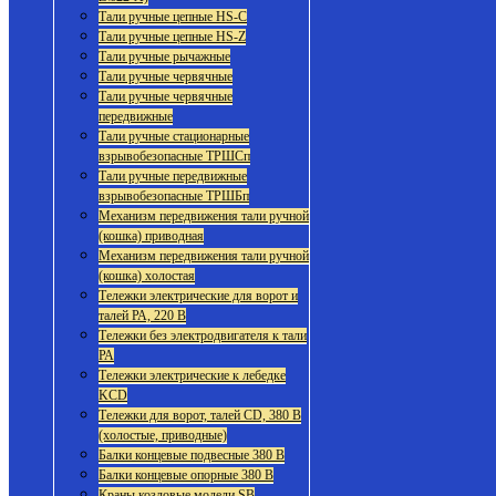
Тали ручные цепные HS-C
Тали ручные цепные HS-Z
Тали ручные рычажные
Тали ручные червячные
Тали ручные червячные
передвижные
Тали ручные стационарные
взрывобезопасные ТРШСп
Тали ручные передвижные
взрывобезопасные ТРШБп
Механизм передвижения тали ручной
(кошка) приводная
Механизм передвижения тали ручной
(кошка) холостая
Тележки электрические для ворот и
талей РА, 220 В
Тележки без электродвигателя к тали
РА
Тележки электрические к лебедке
KCD
Тележки для ворот, талей CD, 380 В
(холостые, приводные)
Балки концевые подвесные 380 В
Балки концевые опорные 380 В
Краны козловые модели SB