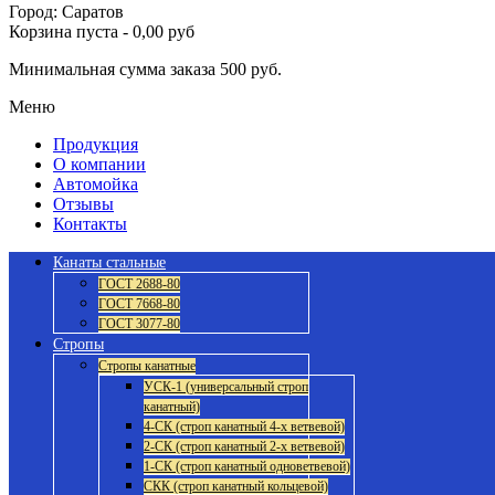
Город: Саратов
Корзина пуста
-
0,00 руб
Минимальная сумма заказа 500 руб.
Меню
Продукция
О компании
Автомойка
Отзывы
Контакты
Канаты стальные
ГОСТ 2688-80
ГОСТ 7668-80
ГОСТ 3077-80
Стропы
Стропы канатные
УСК-1 (универсальный строп
канатный)
4-СК (строп канатный 4-х ветвевой)
2-СК (строп канатный 2-х ветвевой)
1-СК (строп канатный одноветвевой)
СКК (строп канатный кольцевой)