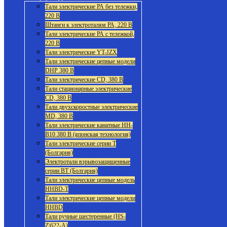
Тали электрические РА без тележки,
220 В
Штанги к электроталям РА, 220 В
Тали электрические РА с тележкой,
220 В
Тали электрические YT-JZX
Тали электрические цепные модели
DHP 380 В
Тали электрические CD, 380 В
Тали стационарные электрические
CD, 380 В
Тали двухскоростные электрические
MD, 380 В
Тали электрические канатные HH-
B10 380 В (японская технология)
Тали электрические серии Т
(Болгария)
Электротали взрывозащищенные
серии ВТ (Болгария)
Тали электрические цепные модель
HHBD-T
Тали электрические цепные модели
HHBD
Тали ручные шестеренные (HS-
Z\622-A)