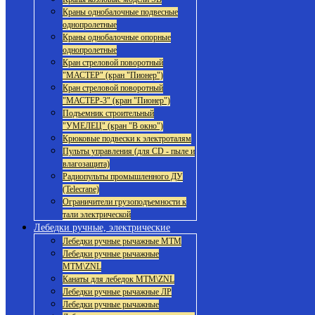
Краны однобалочные подвесные
однопролетные
Краны однобалочные опорные
однопролетные
Кран стреловой поворотный
"МАСТЕР" (кран "Пионер")
Кран стреловой поворотный
"МАСТЕР-3" (кран "Пионер")
Подъемник строительный
"УМЕЛЕЦ" (кран "В окно")
Крюковые подвески к электроталям
Пульты управления (для CD - пыле и
влагозащита)
Радиопульты промышленного ДУ
(Telecrane)
Ограничители грузоподъемности к
тали электрической
Лебедки ручные, электрические
Лебедки ручные рычажные МТМ
Лебедки ручные рычажные
МТМ\ZNL
Канаты для лебедок МТМ\ZNL
Лебедки ручные рычажные ЛР
Лебедки ручные рычажные