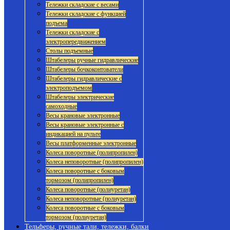
Тележки складские с весами
Тележки складские с функцией
подъема
Тележки складские с
электропередвижением
Столы подъемные
Штабелеры ручные гидравлические
Штабелеры бочкоконтователи
Штабелеры гидравлические с
электроподъемом
Штабелеры электрические
самоходные
Весы крановые электронные
Весы крановые электронные с
индикацией на пульте
Весы платформенные электронные
Колеса поворотные (полипропилен)
Колеса неповоротные (полипропилен)
Колеса поворотные с боковым
тормозом (полипропилен)
Колеса поворотные (полиуретан)
Колеса неповоротные (полиуретан)
Колеса поворотные с боковым
тормозом (полиуретан)
Тельферы, ручные тали, тележки, балки