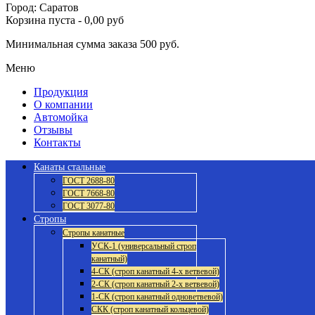
Город: Саратов
Корзина пуста
-
0,00 руб
Минимальная сумма заказа 500 руб.
Меню
Продукция
О компании
Автомойка
Отзывы
Контакты
Канаты стальные
ГОСТ 2688-80
ГОСТ 7668-80
ГОСТ 3077-80
Стропы
Стропы канатные
УСК-1 (универсальный строп
канатный)
4-СК (строп канатный 4-х ветвевой)
2-СК (строп канатный 2-х ветвевой)
1-СК (строп канатный одноветвевой)
СКК (строп канатный кольцевой)