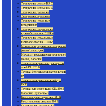
Тали ручные цепные HS-C
Тали ручные цепные HS-Z
Тали ручные рычажные
Тали ручные червячные
Тали ручные червячные
передвижные
Тали ручные стационарные
взрывобезопасные ТРШСп
Тали ручные передвижные
взрывобезопасные ТРШБп
Механизм передвижения тали ручной
(кошка) приводная
Механизм передвижения тали ручной
(кошка) холостая
Тележки электрические для ворот и
талей РА, 220 В
Тележки без электродвигателя к тали
РА
Тележки электрические к лебедке
KCD
Тележки для ворот, талей CD, 380 В
(холостые, приводные)
Балки концевые подвесные 380 В
Балки концевые опорные 380 В
Краны козловые модели SB