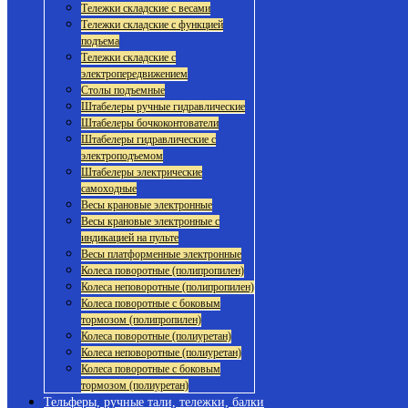
Тележки складские с весами
Тележки складские с функцией
подъема
Тележки складские с
электропередвижением
Столы подъемные
Штабелеры ручные гидравлические
Штабелеры бочкоконтователи
Штабелеры гидравлические с
электроподъемом
Штабелеры электрические
самоходные
Весы крановые электронные
Весы крановые электронные с
индикацией на пульте
Весы платформенные электронные
Колеса поворотные (полипропилен)
Колеса неповоротные (полипропилен)
Колеса поворотные с боковым
тормозом (полипропилен)
Колеса поворотные (полиуретан)
Колеса неповоротные (полиуретан)
Колеса поворотные с боковым
тормозом (полиуретан)
Тельферы, ручные тали, тележки, балки