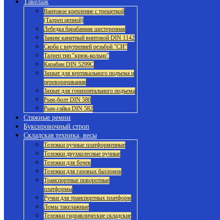
Такелаж
Вантовое крепление с трещеткой
(Талреп цепной)
Лебедка барабанная шестеренная
Зажим канатный винтовой DIN 1142
Скоба с внутренней резьбой "СИ"
Талреп тип "крюк-кольцо"
Карабин DIN 5299C
Захват для вертикального подъема и
переворачивания
Захват для горизонтального подъема
Рым-болт DIN 580
Рым-гайка DIN 582
Стяжные ремни
Буксировочный строп
Складская техника, весы
Тележки ручные платформенные
Тележки двухколесные ручные
Тележки для бочек
Тележки для газовых баллонов
Транспортные поворотные
платформы
Ручки для транспортных платформ
Ломы такелажные
Тележки гидравлические складские