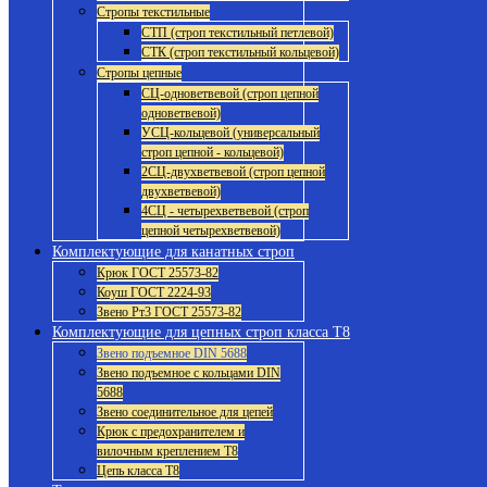
Стропы текстильные
СТП (строп текстильный петлевой)
СТК (строп текстильный кольцевой)
Стропы цепные
СЦ-одноветвевой (строп цепной
одноветвевой)
УСЦ-кольцевой (универсальный
строп цепной - кольцевой)
2СЦ-двухветвевой (строп цепной
двухветвевой)
4СЦ - четырехветвевой (строп
цепной четырехветвевой)
Комплектующие для канатных строп
Крюк ГОСТ 25573-82
Коуш ГОСТ 2224-93
Звено Рт3 ГОСТ 25573-82
Комплектующие для цепных строп класса Т8
Звено подъемное DIN 5688
Звено подъемное с кольцами DIN
5688
Звено соединительное для цепей
Крюк с предохранителем и
вилочным креплением Т8
Цепь класса Т8