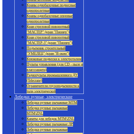
Краны однобалочные подвесные
однопролетные
Краны однобалочные опорные
однопролетные
Кран стреловой поворотный
"МАСТЕР" (кран "Пионер")
Кран стреловой поворотный
"МАСТЕР-3" (кран "Пионер")
Подъемник строительный
"УМЕЛЕЦ" (кран "В окно")
Крюковые подвески к электроталям
Пульты управления (для CD - пыле и
влагозащита)
Радиопульты промышленного ДУ
(Telecrane)
Ограничители грузоподъемности к
тали электрической
Лебедки ручные, электрические
Лебедки ручные рычажные МТМ
Лебедки ручные рычажные
МТМ\ZNL
Канаты для лебедок МТМ\ZNL
Лебедки ручные рычажные ЛР
Лебедки ручные рычажные