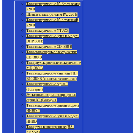
Тали электрические РА без тележки,
220 В
Штанги к электроталям РА, 220 В
Тали электрические РА с тележкой,
220 В
Тали электрические YT-JZX
Тали электрические цепные модели
DHP 380 В
Тали электрические CD, 380 В
Тали стационарные электрические
CD, 380 В
Тали двухскоростные электрические
MD, 380 В
Тали электрические канатные HH-
B10 380 В (японская технология)
Тали электрические серии Т
(Болгария)
Электротали взрывозащищенные
серии ВТ (Болгария)
Тали электрические цепные модель
HHBD-T
Тали электрические цепные модели
HHBD
Тали ручные шестеренные (HS-
Z\622-A)